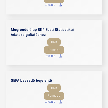
LETÖLTÉS
Megrendelőlap BKR Eseti Statisztikai
Adatszolgáltatáshoz
BKR
Formalap
LETÖLTÉS
SEPA beszedő bejelentő
BKR
Formalap
LETÖLTÉS