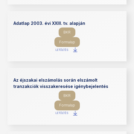
Adatlap 2003. évi XXIII. tv. alapján
BKR
Formalap
LETÖLTÉS
Az éjszakai elszámolás során elszámolt
tranzakciók visszakeresése igénybejelentés
BKR
Formalap
LETÖLTÉS