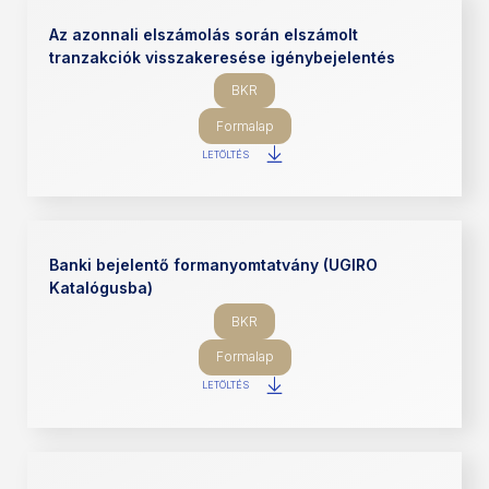
Az azonnali elszámolás során elszámolt
tranzakciók visszakeresése igénybejelentés
BKR
Formalap
LETÖLTÉS
Banki bejelentő formanyomtatvány (UGIRO
Katalógusba)
BKR
Formalap
LETÖLTÉS