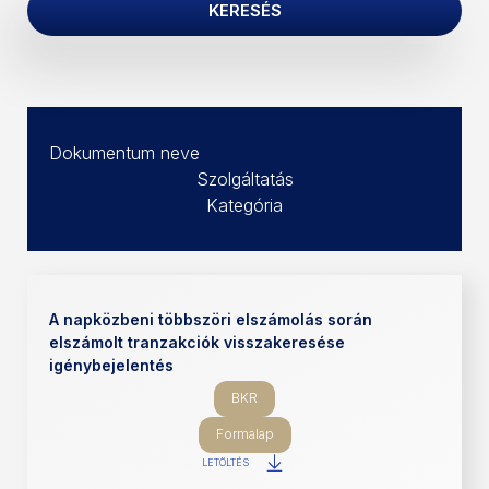
KERESÉS
Dokumentum neve
Szolgáltatás
Kategória
A napközbeni többszöri elszámolás során
elszámolt tranzakciók visszakeresése
igénybejelentés
BKR
Formalap
LETÖLTÉS