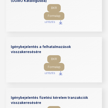
(UGIRO Katalógusba)
BKR
Formalap
LETÖLTÉS
Igénybejelentés a felhatalmazások
visszakeresésére
BKR
Formalap
LETÖLTÉS
Igénybejelentés fizetési kérelem tranzakciók
visszakeresésére