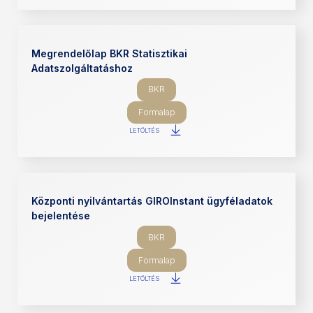
Megrendelőlap BKR Statisztikai
Adatszolgáltatáshoz
BKR
Formalap
LETÖLTÉS
Központi nyilvántartás GIROInstant ügyféladatok
bejelentése
BKR
Formalap
LETÖLTÉS