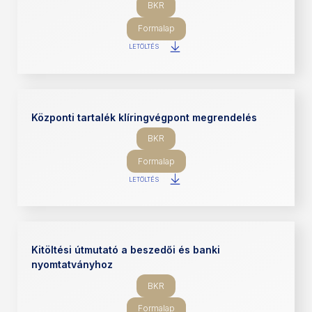
BKR
Formalap
LETÖLTÉS
Központi tartalék klíringvégpont megrendelés
BKR
Formalap
LETÖLTÉS
Kitöltési útmutató a beszedői és banki
nyomtatványhoz
BKR
Formalap