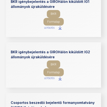
BKR igénybejelentés a GIROHálón kiküldött IG1
állományok újraküldésére
BKR
Formalap
LETÖLTÉS
BKR igénybejelentés a GIROHálón kiküldött IG2
állományok újraküldésére
BKR
Formalap
LETÖLTÉS
Csoportos beszedői bejelentő formanyomtatvány