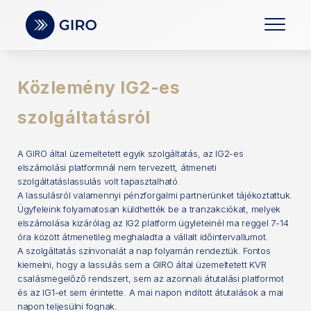
Közlemény IG2-es
szolgáltatásról
A GIRO által üzemeltetett egyik szolgáltatás, az IG2-es
elszámolási platformnál nem tervezett, átmeneti
szolgáltatáslassulás volt tapasztalható.
A lassulásról valamennyi pénzforgalmi partnerünket tájékoztattuk.
Ügyfeleink folyamatosan küldhették be a tranzakciókat, melyek
elszámolása kizárólag az IG2 platform ügyleteinél ma reggel 7-14
óra között átmenetileg meghaladta a vállalt időintervallumot.
A szolgáltatás színvonalát a nap folyamán rendeztük. Fontos
kiemelni, hogy a lassulás sem a GIRO által üzemeltetett KVR
csalásmegelőző rendszert, sem az azonnali átutalási platformot
és az IG1-et sem érintette. A mai napon indított átutalások a mai
napon teljesülni fognak.