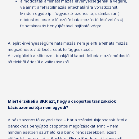
a módosítás a felhatalmazás érvényességének a végére,
valamint a felhatalmazás értékhatárára vonatkozhat.
Minden egyéb (pl. fogyasztó-azonosító, számlaszám)
módosítást csak a létező felhatalmazás törlésével és új
felhatalmazás benyújtásával hajtható végre.
A lejárt érvényességű felhatalmazás nem jelenti a felhatalmazás
megszűnését / törlését, csak felfüggesztését.
A szolgáltató a kötelezett bankjától kapott felhatalmazásmódosító
tételekből értesül a változásokról.
Miért érzékeli a BKR azt, hogy a csoportos tranzakciók
bázisazonosítója nem egyedi?
A bázisazonosító egyedisége – bár a számlatulajdonosok által a
bankokhoz benyújtott csoportos megbízásokat érinti – nem
minden esetben szűrhető ki a banki rendszerekben, ezért
előfordul, hogy csak a Bankközi Klíring Rendszer által végzett