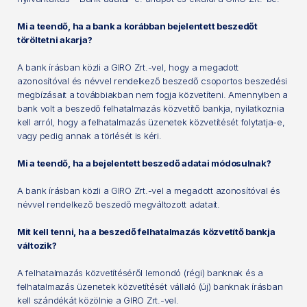
Mi a teendő, ha a bank a korábban bejelentett beszedőt
töröltetni akarja?
A bank írásban közli a GIRO Zrt.-vel, hogy a megadott
azonosítóval és névvel rendelkező beszedő csoportos beszedési
megbízásait a továbbiakban nem fogja közvetíteni. Amennyiben a
bank volt a beszedő felhatalmazás közvetítő bankja, nyilatkoznia
kell arról, hogy a felhatalmazás üzenetek közvetítését folytatja-e,
vagy pedig annak a törlését is kéri.
Mi a teendő, ha a bejelentett beszedő adatai módosulnak?
A bank írásban közli a GIRO Zrt.-vel a megadott azonosítóval és
névvel rendelkező beszedő megváltozott adatait.
Mit kell tenni, ha a beszedő felhatalmazás közvetítő bankja
változik?
A felhatalmazás közvetítéséről lemondó (régi) banknak és a
felhatalmazás üzenetek közvetítését vállaló (új) banknak írásban
kell szándékát közölnie a GIRO Zrt.-vel.