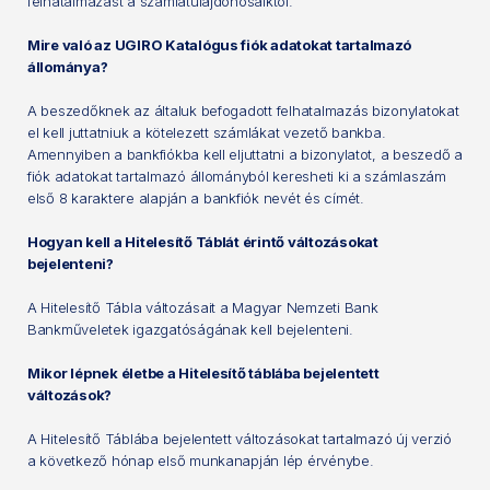
felhatalmazást a számlatulajdonosaiktól.
Mire való az UGIRO Katalógus fiók adatokat tartalmazó
állománya?
A beszedőknek az általuk befogadott felhatalmazás bizonylatokat
el kell juttatniuk a kötelezett számlákat vezető bankba.
Amennyiben a bankfiókba kell eljuttatni a bizonylatot, a beszedő a
fiók adatokat tartalmazó állományból keresheti ki a számlaszám
első 8 karaktere alapján a bankfiók nevét és címét.
Hogyan kell a Hitelesítő Táblát érintő változásokat
bejelenteni?
A Hitelesítő Tábla változásait a Magyar Nemzeti Bank
Bankműveletek igazgatóságának kell bejelenteni.
Mikor lépnek életbe a Hitelesítő táblába bejelentett
változások?
A Hitelesítő Táblába bejelentett változásokat tartalmazó új verzió
a következő hónap első munkanapján lép érvénybe.