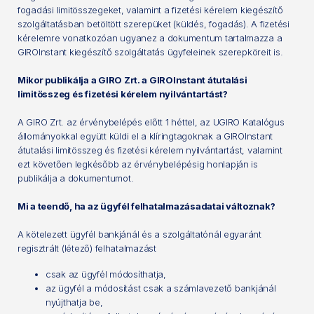
fogadási limitösszegeket, valamint a fizetési kérelem kiegészítő
szolgáltatásban betöltött szerepüket (küldés, fogadás). A fizetési
kérelemre vonatkozóan ugyanez a dokumentum tartalmazza a
GIROInstant kiegészítő szolgáltatás ügyfeleinek szerepköreit is.
Mikor publikálja a GIRO Zrt. a GIROInstant átutalási
limitösszeg és fizetési kérelem nyilvántartást?
A GIRO Zrt. az érvénybelépés előtt 1 héttel, az UGIRO Katalógus
állományokkal együtt küldi el a klíringtagoknak a GIROInstant
átutalási limitösszeg és fizetési kérelem nyilvántartást, valamint
ezt követően legkésőbb az érvénybelépésig honlapján is
publikálja a dokumentumot.
Mi a teendő, ha az ügyfél felhatalmazásadatai változnak?
A kötelezett ügyfél bankjánál és a szolgáltatónál egyaránt
regisztrált (létező) felhatalmazást
csak az ügyfél módosíthatja,
az ügyfél a módosítást csak a számlavezető bankjánál
nyújthatja be,