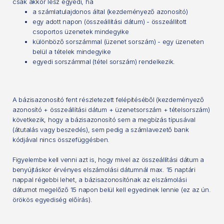
csak akkor lesz egyedi, ha
a számlatulajdonos által (kezdeményező azonosító)
egy adott napon (összeállítási dátum) - összeállított
csoportos üzenetek mindegyike
különböző sorszámmal (üzenet sorszám) - egy üzeneten
belül a tételek mindegyike
egyedi sorszámmal (tétel sorszám) rendelkezik.
A bázisazonosító fent részletezett felépítéséből (kezdeményező
azonosító + összeállítási dátum + üzenetsorszám + tételsorszám)
következik, hogy a bázisazonosító sem a megbízás típusával
(átutalás vagy beszedés), sem pedig a számlavezető bank
kódjával nincs összefüggésben.
Figyelembe kell venni azt is, hogy mivel az összeállítási dátum a
benyújtáskor érvényes elszámolási dátumnál max. 15 naptári
nappal régebbi lehet, a bázisazonosítónak az elszámolási
dátumot megelőző 15 napon belül kell egyedinek lennie (ez az ún.
örökös egyediség előírás).