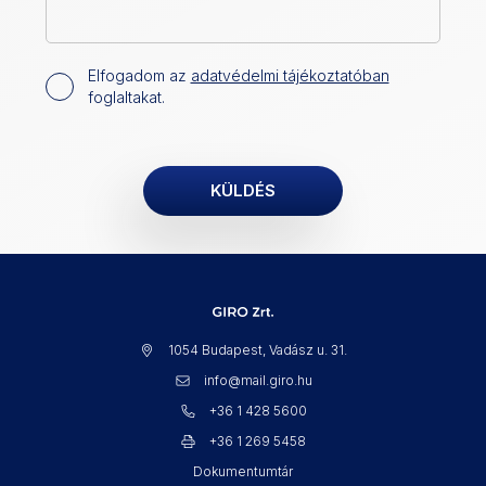
Elfogadom az
adatvédelmi tájékoztatóban
foglaltakat.
1054 Budapest, Vadász u. 31.
info@mail.giro.hu
+36 1 428 5600
+36 1 269 5458
Dokumentumtár