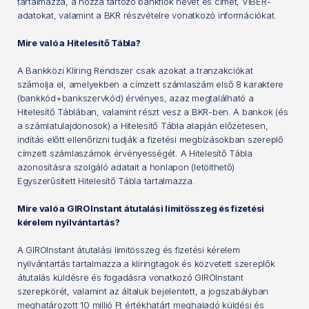
tartalmazza, a hozzá tartozó bankfiók nevét és címét, VIBER-
adatokat, valamint a BKR részvételre vonatkozó információkat.
Mire való a Hitelesítő Tábla?
A Bankközi Klíring Rendszer csak azokat a tranzakciókat
számolja el, amelyekben a címzett számlaszám első 8 karaktere
(bankkód+bankszervkód) érvényes, azaz megtalálható a
Hitelesítő Táblában, valamint részt vesz a BKR-ben. A bankok (és
a számlatulajdonosok) a Hitelesítő Tábla alapján előzetesen,
indítás előtt ellenőrizni tudják a fizetési megbízásokban szereplő
címzett számlaszámok érvényességét. A Hitelesítő Tábla
azonosításra szolgáló adatait a honlapon (letölthető)
Egyszerűsített Hitelesítő Tábla tartalmazza.
Mire való a GIROInstant átutalási limitösszeg és fizetési
kérelem nyilvántartás?
A GIROInstant átutalási limitösszeg és fizetési kérelem
nyilvántartás tartalmazza a klíringtagok és közvetett szereplők
átutalás küldésre és fogadásra vonatkozó GIROInstant
szerepkörét, valamint az általuk bejelentett, a jogszabályban
meghatározott 10 millió Ft értékhatárt meghaladó küldési és