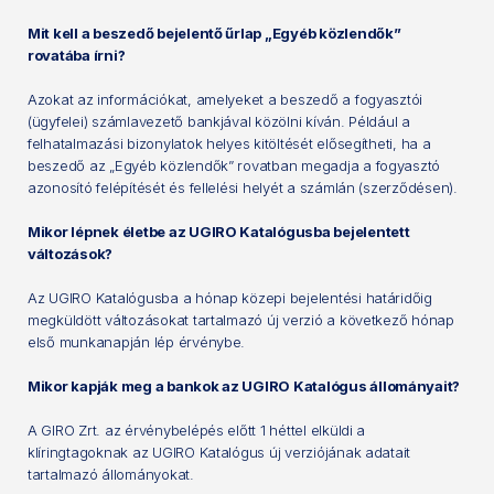
Mit kell a beszedő bejelentő űrlap „Egyéb közlendők”
rovatába írni?
Azokat az információkat, amelyeket a beszedő a fogyasztói
(ügyfelei) számlavezető bankjával közölni kíván. Például a
felhatalmazási bizonylatok helyes kitöltését elősegítheti, ha a
beszedő az „Egyéb közlendők” rovatban megadja a fogyasztó
azonosító felépítését és fellelési helyét a számlán (szerződésen).
Mikor lépnek életbe az UGIRO Katalógusba bejelentett
változások?
Az UGIRO Katalógusba a hónap közepi bejelentési határidőig
megküldött változásokat tartalmazó új verzió a következő hónap
első munkanapján lép érvénybe.
Mikor kapják meg a bankok az UGIRO Katalógus állományait?
A GIRO Zrt. az érvénybelépés előtt 1 héttel elküldi a
klíringtagoknak az UGIRO Katalógus új verziójának adatait
tartalmazó állományokat.