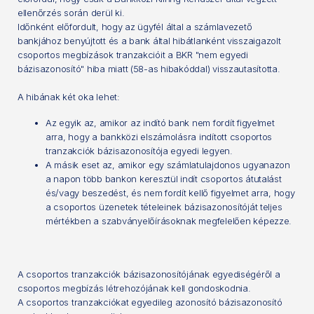
ellenőrzés során derül ki.
Időnként előfordult, hogy az ügyfél által a számlavezető
bankjához benyújtott és a bank által hibátlanként visszaigazolt
csoportos megbízások tranzakcióit a BKR "nem egyedi
bázisazonosító" hiba miatt (58-as hibakóddal) visszautasította.
A hibának két oka lehet:
Az egyik az, amikor az indító bank nem fordít figyelmet
arra, hogy a bankközi elszámolásra indított csoportos
tranzakciók bázisazonosítója egyedi legyen.
A másik eset az, amikor egy számlatulajdonos ugyanazon
a napon több bankon keresztül indít csoportos átutalást
és/vagy beszedést, és nem fordít kellő figyelmet arra, hogy
a csoportos üzenetek tételeinek bázisazonosítóját teljes
mértékben a szabványelőírásoknak megfelelően képezze.
A csoportos tranzakciók bázisazonosítójának egyediségéről a
csoportos megbízás létrehozójának kell gondoskodnia.
A csoportos tranzakciókat egyedileg azonosító bázisazonosító