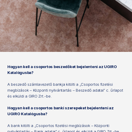
Hogyan kell a csoportos beszedőket bejelenteni az UGIRO
Katalógusba?
A beszedő számlavezető bankja kitölti a „Csoportos fizetési
megbízások – Központi nyilvántartás – Beszedő adatai” c. űrlapot
és elküldi a GIRO Zrt.-be.
Hogyan kell a csoportos banki szerepeket bejelenteni az
UGIRO Katalógusba?
A bank kitölti a „Csoportos fizetési megbízások – Központi
nyilvántartás – Bank adatai” c. űrlapot és elküldi a GIRO Zrt.-be.