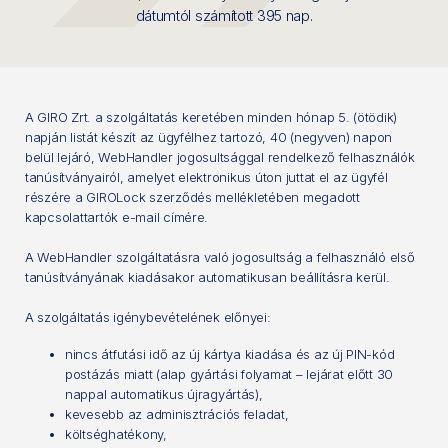
dátumtól számított 395 nap.
A GIRO Zrt. a szolgáltatás keretében minden hónap 5. (ötödik)
napján listát készít az ügyfélhez tartozó, 40 (negyven) napon
belül lejáró, WebHandler jogosultsággal rendelkező felhasználók
tanúsítványairól, amelyet elektronikus úton juttat el az ügyfél
részére a GIROLock szerződés mellékletében megadott
kapcsolattartók e-mail címére.
A WebHandler szolgáltatásra való jogosultság a felhasználó első
tanúsítványának kiadásakor automatikusan beállításra kerül.
A szolgáltatás igénybevételének előnyei:
nincs átfutási idő az új kártya kiadása és az új PIN-kód
postázás miatt (alap gyártási folyamat – lejárat előtt 30
nappal automatikus újragyártás),
kevesebb az adminisztrációs feladat,
költséghatékony,