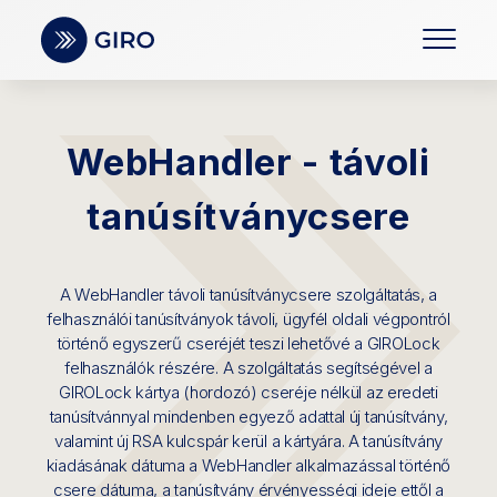
WebHandler - távoli
tanúsítványcsere
A WebHandler távoli tanúsítványcsere szolgáltatás, a
felhasználói tanúsítványok távoli, ügyfél oldali végpontról
történő egyszerű cseréjét teszi lehetővé a GIROLock
felhasználók részére. A szolgáltatás segítségével a
GIROLock kártya (hordozó) cseréje nélkül az eredeti
tanúsítvánnyal mindenben egyező adattal új tanúsítvány,
valamint új RSA kulcspár kerül a kártyára. A tanúsítvány
kiadásának dátuma a WebHandler alkalmazással történő
csere dátuma, a tanúsítvány érvényességi ideje ettől a