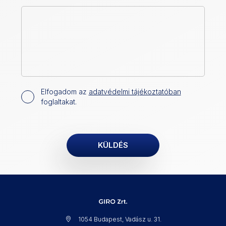
Elfogadom az
adatvédelmi tájékoztatóban
foglaltakat.
1054 Budapest, Vadász u. 31.