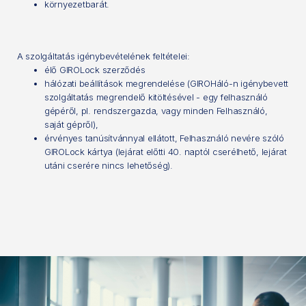
környezetbarát.
A szolgáltatás igénybevételének feltételei:
élő GIROLock szerződés
hálózati beállítások megrendelése (GIROHáló-n igénybevett
szolgáltatás megrendelő kitöltésével - egy felhasználó
gépéről, pl. rendszergazda, vagy minden Felhasználó,
saját gépről),
érvényes tanúsítvánnyal ellátott, Felhasználó nevére szóló
GIROLock kártya (lejárat előtti 40. naptól cserélhető, lejárat
utáni cserére nincs lehetőség).