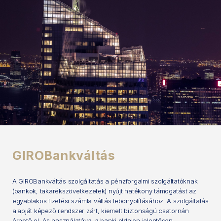
GIROBankváltás
A GIROBankváltás szolgáltatás a pénzforgalmi szolgáltatóknak
(bankok, takarékszövetkezetek) nyújt hatékony támogatást az
egyablakos fizetési számla váltás lebonyolításához. A szolgáltatás
alapját képező rendszer zárt, kiemelt biztonságú csatornán
érhető el, és használatával a banki oldalon jelentősen