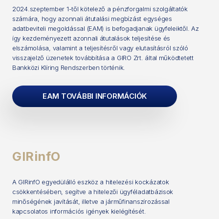
2024.szeptember 1-től kötelező a pénzforgalmi szolgáltatók
számára, hogy azonnali átutalási megbízást egységes
adatbeviteli megoldással (EAM) is befogadjanak ügyfeleiktől. Az
így kezdeményezett azonnali átutalások teljesítése és
elszámolása, valamint a teljesítésről vagy elutasításról szóló
visszajelző üzenetek továbbítása a GIRO Zrt. által működtetett
Bankközi Klíring Rendszerben történik.
EAM TOVÁBBI INFORMÁCIÓK
GIRinfO
A GIRinfO egyedülálló eszköz a hitelezési kockázatok
csökkentésében, segítve a hitelezői ügyféladatbázisok
minőségének javítását, illetve a járműfinanszírozással
kapcsolatos információs igények kielégítését.