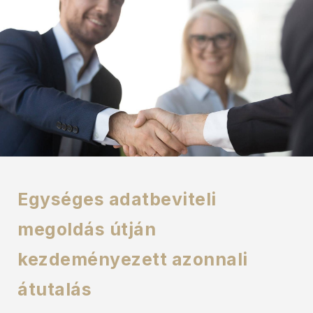
Egységes adatbeviteli
megoldás útján
kezdeményezett azonnali
átutalás