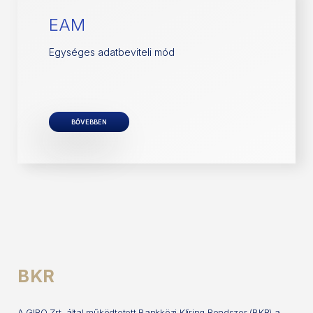
EAM
Egységes adatbeviteli mód
BŐVEBBEN
BKR
A GIRO Zrt. által működtetett Bankközi Klíring Rendszer (BKR) a