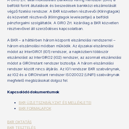
belföldi forint átutalások és beszedések bankközi elszámolását
végző fizetési rendszer. A BKR közvetlen résztvevői (Klíringtagok)
és közvetett résztvevői (Klíringtagok levelezettjei) a belföldi
pénzforgalmi szolgáltatók. A GIRO Zrt. kizárólag a BKR közvetlen
résztvevőivel áll szerződéses kapcsolatban.
A BKR – a háttérben három központi elszámolási rendszerrel –
három elszámolási módban működik. Az éjszakai elszámolási
módot az InterGIRO1 (IG1) rendszer, a napközbeni többször
elszámolást az InterGIRO2 (IG2) rendszer, az azonnali elszámolási
módot a GIROInstant rendszer biztosítja. A három elszámolási
rendszer között nincs átjárás. Az IG1 rendszer BKR szabványnak,
az IG2 és a GIROInstant rendszer ISO20022 (UNIFI) szabványnak
megfelelő megbízásokat dolgoz fel.
Kapcsolódó dokumentumok
BKR ÜZLETSZABÁLYZAT ÉS MELLÉKLETEI
BKR FORMALAPOK
BKR OKTATÁS
BKR TESZTELÉS