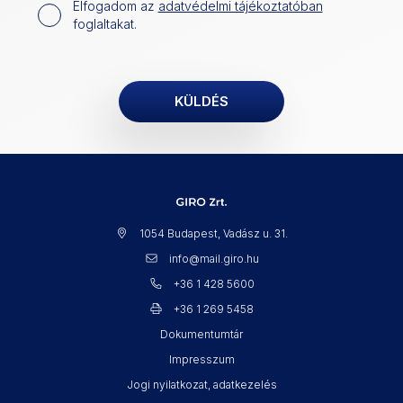
Elfogadom az
adatvédelmi tájékoztatóban
foglaltakat.
1054 Budapest, Vadász u. 31.
info@mail.giro.hu
+36 1 428 5600
+36 1 269 5458
Dokumentumtár
Impresszum
Jogi nyilatkozat, adatkezelés