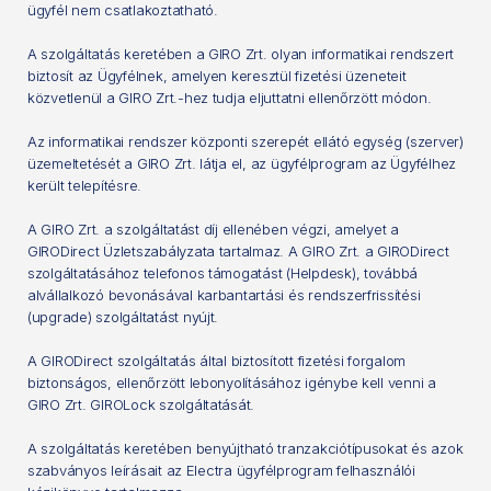
ügyfél nem csatlakoztatható.
A szolgáltatás keretében a GIRO Zrt. olyan informatikai rendszert
biztosít az Ügyfélnek, amelyen keresztül fizetési üzeneteit
közvetlenül a GIRO Zrt.-hez tudja eljuttatni ellenőrzött módon.
Az informatikai rendszer központi szerepét ellátó egység (szerver)
üzemeltetését a GIRO Zrt. látja el, az ügyfélprogram az Ügyfélhez
került telepítésre.
A GIRO Zrt. a szolgáltatást díj ellenében végzi, amelyet a
GIRODirect Üzletszabályzata tartalmaz. A GIRO Zrt. a GIRODirect
szolgáltatásához telefonos támogatást (Helpdesk), továbbá
alvállalkozó bevonásával karbantartási és rendszerfrissítési
(upgrade) szolgáltatást nyújt.
A GIRODirect szolgáltatás által biztosított fizetési forgalom
biztonságos, ellenőrzött lebonyolításához igénybe kell venni a
GIRO Zrt. GIROLock szolgáltatását.
A szolgáltatás keretében benyújtható tranzakciótípusokat és azok
szabványos leírásait az Electra ügyfélprogram felhasználói