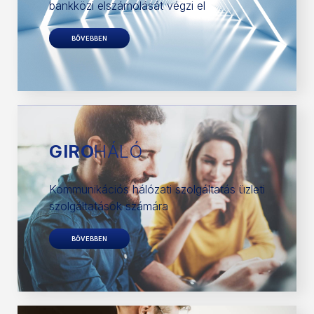
bankközi elszámolását végzi el
BŐVEBBEN
GIRO
HÁLÓ
Kommunikációs hálózati szolgáltatás üzleti
szolgáltatások számára
BŐVEBBEN