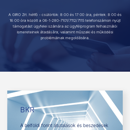
A GIRO Zrt. hétfő - csütörtök: 8:00 és 17:00 óra, péntek: 8:00 és
16:00 óra között a 06-1-280-7101/7112/7115 telefonszámon nyújt
támogatást ügyfelei számára az ügyfélprogram felhasználói
ismereteinek átadására, valamint műszaki és működési
problémáinak megoldására.
BKR
A belföldi forint átutalások és beszedések