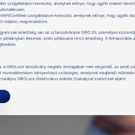
r szolgáltatáson keresztül, amelynek előnye, hogy ügyfél oldalon távolró
automatikusan;
API/CertWeb szolgáltatáson keresztül, amelynek előnye, hogy ügyfél oldal
O oldalon, megrendelésre.
, ugyancsak lehetőség van az új tanúsítványok GIRO Zrt. személyes közremű
n példányban léteznek, ezért pótlásukra nincs lehetőség. A felhasználók az
felelően.
léhez a GIROLock tanúsítvány megléte önmagában nem elegendő, az adott sz
tt munkaállomáson kártyaolvasó szükséges, amelynek megfelelő működéséh
hatályos GIROLock Elektronikus Aláírási Szabályzat szerint kell eljárni.