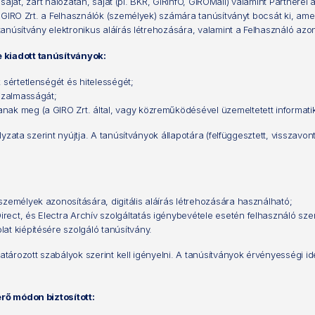
saját, zárt hálózatán, saját (pl. BKR, GIRinfO, GIROMail) valamint Partnerei 
 GIRO Zrt. a Felhasználók (személyek) számára tanúsítványt bocsát ki, ame
anúsítvány elektronikus aláírás létrehozására, valamint a Felhasználó azo
 kiadott tanúsítványok:
k sértetlenségét és hitelességét;
bizalmasságát;
anak meg (a GIRO Zrt. által, vagy közreműködésével üzemeltetett informati
zata szerint nyújtja. A tanúsítványok állapotára (felfüggesztett, visszavon
 személyek azonosítására, digitális aláírás létrehozására használható;
rect, és Electra Archív szolgáltatás igénybevétele esetén felhasználó sze
lat kiépítésére szolgáló tanúsítvány.
rozott szabályok szerint kell igényelni. A tanúsítványok érvényességi idej
rő módon biztosított: