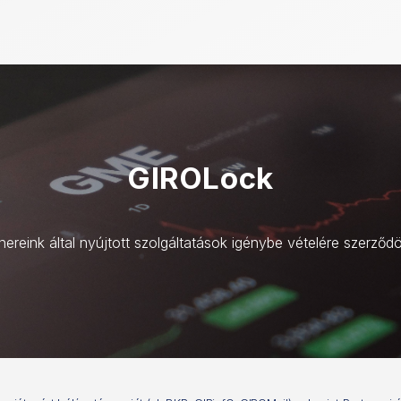
GIROLock
rtnereink által nyújtott szolgáltatások igénybe vételére szerződ