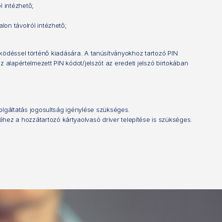
l intézhető;
on távolról intézhető;
ködéssel történő kiadására. A tanúsítványokhoz tartozó PIN
 alapértelmezett PIN kódot/jelszót az eredeti jelszó birtokában
olgáltatás jogosultság igénylése szükséges.
ez a hozzátartozó kártyaolvasó driver telepítése is szükséges.