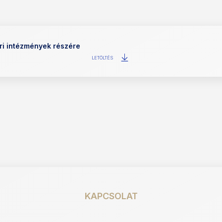
ári intézmények részére
LETÖLTÉS
KAPCSOLAT