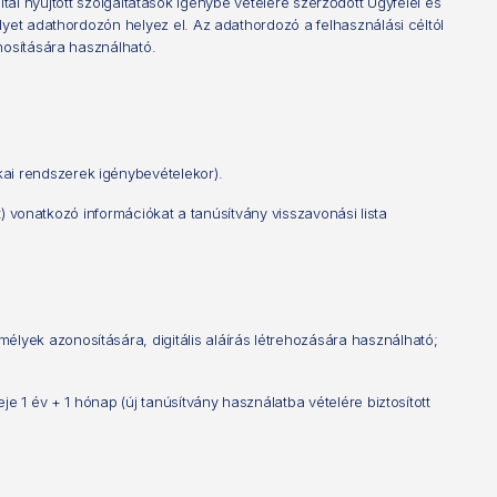
által nyújtott szolgáltatások igénybe vételére szerződött Ügyfelei és
lyet adathordozón helyez el. Az adathordozó a felhasználási céltól
nosítására használható.
kai rendszerek igénybevételekor).
t) vonatkozó információkat a tanúsítvány visszavonási lista
mélyek azonosítására, digitális aláírás létrehozására használható;
e 1 év + 1 hónap (új tanúsítvány használatba vételére biztosított