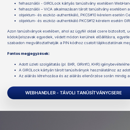
felhasználói - GIROLock kártyás tanúsítvány esetében WebHandle
felhasználói – ViCA alkalmazásan tárolt tanúsítvány esetében 
objektum- és eszköz-authentikáló, PKCS#10 kérelem esetén Cert
objektum- és eszköz-authentikáló PKCS#12 kérelem esetén GIR
Azon tanúsítványok esetében, ahol az ügyfél oldali csere biztosított
kódok/jelszavak egyediek, védett módon kerülnek előállításra, egyetle
szabadon megváltoztathatják a PIN kódhoz csatolt tájékoztatónak meg
Fontos megjegyzések:
Adott üzleti szolgáltatás (pl. BKR, GIRinfO, KHR) igénybevéte
A GIROLock kártyán tárolt tanúsítványok használatához az ado
Az aláírás létrehozása és az aláírás ellenőrzése során mindig a 
WEBHANDLER - TÁVOLI TANÚSÍTVÁNYCSERE