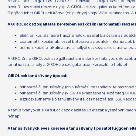
A GIROLock szolgáltatás a GIRO Zrt. hitelesítési szolgáltatása, amelyet 
azok Felhasználói részére nyújt. A GIROLock szolgáltatás keretében a
függően lehet GIROLock kártya (chipkártya) vagy ViCA alkalmazás. A t
A GIROLock szolgáltatás keretében eszközök (automaták) részére
elektronikus aláírásra használhatók, ezáltal biztosítva az adato
csatornát titkosítanak, ezzel biztosítva az adatok, információk 
authentikációra alkalmasak, amellyel eszközazonosítást valósít
A GIRO Zrt. a GIROLock szolgáltatást a mindenkor hatályos üzletszabály
tartalmazza, amely a GIROHáló szolgáltatáson keresztül érhető el.
GIROLock tanúsítvány típusai:
felhasználói tanúsítvány (chip kártyás) használata: felhasználó
felhasználói tanúsítvány (ViCA alkalmazásban): kizárólag GIRODi
eszköz-authentikáló tanúsítvány (fájlos) használata: SSL kapcso
A tanúsítványokat a GIROLock szolgáltatás üzletszabályzatában meghatá
hónap).
A tanúsítványok éves cseréje a tanúsítvány típusától függően elté