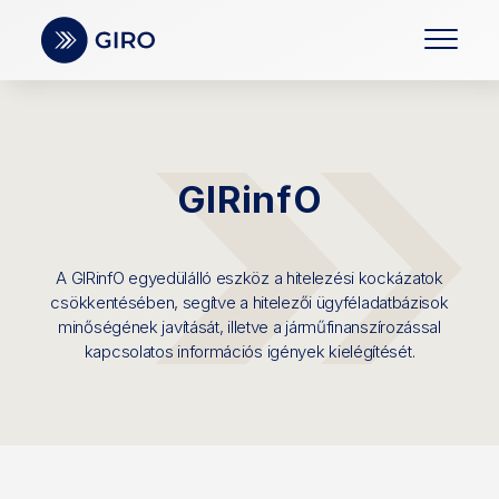
GIRinfO
A GIRinfO egyedülálló eszköz a hitelezési kockázatok
csökkentésében, segítve a hitelezői ügyféladatbázisok
minőségének javítását, illetve a járműfinanszírozással
kapcsolatos információs igények kielégítését.