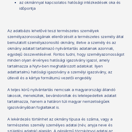
az okmánnyal kapcsolatos hatósági intézkedések oka és
időpontja
Az adatbázis lehetővé teszi természetes személyek
személyazonosságának ellenőrzését a természetes személy által
bemutatott személyazonosító okmány, illetve a személy és az
okmány adatait tartalmazó nyilvántartás adatainak azonnali,
egyidejű összevetésével. Fontos tudni, hogy személyazonosságot
minden olyan érvényes hatósági igazolvány igazol, amely
tartalmazza a Nytv-ben meghatározott adatokat. Ilyen
adattartalmú hatósági igazolvány a személyi igazolvány, az
útlevél és a kártya formátumú vezetői engedély.
A teljes körű nyilvántartás nemcsak a magyarországi állandó
lakosok, menekültek, bevándoroltak és letelepedettek adatait
tartalmazza, hanem a határon túli magyar nemzetiségűek
igazolványában foglaltakat is.
A lekérdezés történhet az okmány típusa és száma, vagy a
természetes személy személyes adatai (név, anyja neve és
születési adatok) alapján. A gépjármű törzskönyvi adatai az