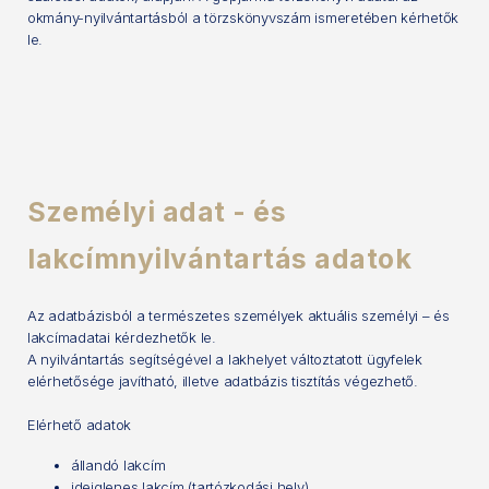
okmány-nyilvántartásból a törzskönyvszám ismeretében kérhetők
le.
Személyi adat - és
lakcímnyilvántartás adatok
Az adatbázisból a természetes személyek aktuális személyi – és
lakcímadatai kérdezhetők le.
A nyilvántartás segítségével a lakhelyet változtatott ügyfelek
elérhetősége javítható, illetve adatbázis tisztítás végezhető.
Elérhető adatok
állandó lakcím
ideiglenes lakcím (tartózkodási hely)