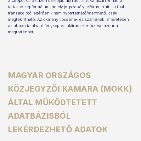
arcképet és az azon szereplő aláírást is. A válaszinformáció
tartalma képformátum, amely jogszabályi előírás miatt - a többi
tranzakciótól eltérően - nem nyomtatható/menthető, csak
megtekinthető. Az okmány típusának és számának ismeretében
az abban található fénykép és aláírás ellenőrzése azonnal
megtörténhet.
MAGYAR ORSZÁGOS
KÖZJEGYZŐI KAMARA (MOKK)
ÁLTAL MŰKÖDTETETT
ADATBÁZISBÓL
LEKÉRDEZHETŐ ADATOK