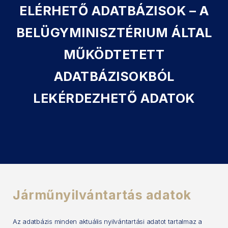
ELÉRHETŐ ADATBÁZISOK – A
BELÜGYMINISZTÉRIUM ÁLTAL
MŰKÖDTETETT
ADATBÁZISOKBÓL
LEKÉRDEZHETŐ ADATOK
Járműnyilvántartás adatok
Az adatbázis minden aktuális nyilvántartási adatot tartalmaz a