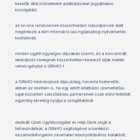
kezelők által működtetett adatbázisokat (egyablakos
kiszolgálás)
az on-line rendszernek köszönhetően másodpercek alatt
megérkezik a kért információ (az ingójelzálog-nyilvántartás
kivételével)
minden ügyfél egységes díjszabás szerint, és a koncentrált
lekérdezés tömegnek köszönhetően kedvező díjak mellett
veheti igénybe a GIRinfO-t
a GIRinfO lekérdezések díjai utólag, havonta fizetendők,
abban az esetben is, ha egy adott adatbázis üzemeltetője
saját közvetlen szerződéses partnereinek csak előre feltöltött
egyenleg keretéig nyújtja a szolgáltatását
dedikált Üzleti Ügyfélszolgálat és Help Desk segíti a
felhasználókat, a GIRinfO segítségével a bankközi
elszámolásforgalom zavartalan lebonyolításához kialakított,