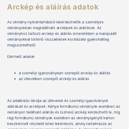
Arckép és aláírás adatok
Az okmány-nyilvántartásból lekérdezhetők a személyes
okmányokban megtalálható arcképek és aláírások. Az
okmányhoz tartozó arckép és aláírás ismeretében a manipulált
okmányokkal történő visszaélések kockázata gyakorlatilag
megszüntethető.
Elérhető adatok
a személyi igazolványban szereplő arckép és aláírás
az útlevélben szereplő arckép és aláírás
Az adatbázis tárolja az útlevelek és személyi igazolványok
aláírásait és arcképeit. Kártya formátumú okmányok esetében az
okmányon található aláírás és (színes) arckép kérdezhető le, míg
régi formátumú okmányok esetében az okmányigénylő karton
beszkennelt részletét lehet lekérdezni, amely tartalmazza az