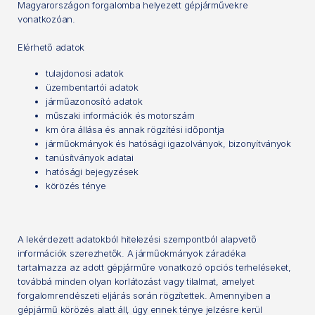
Magyarországon forgalomba helyezett gépjárművekre
vonatkozóan.
Elérhető adatok
tulajdonosi adatok
üzembentartói adatok
járműazonosító adatok
műszaki információk és motorszám
km óra állása és annak rögzítési időpontja
járműokmányok és hatósági igazolványok, bizonyítványok
tanúsítványok adatai
hatósági bejegyzések
körözés ténye
A lekérdezett adatokból hitelezési szempontból alapvető
információk szerezhetők. A járműokmányok záradéka
tartalmazza az adott gépjárműre vonatkozó opciós terheléseket,
továbbá minden olyan korlátozást vagy tilalmat, amelyet
forgalomrendészeti eljárás során rögzítettek. Amennyiben a
gépjármű körözés alatt áll, úgy ennek ténye jelzésre kerül