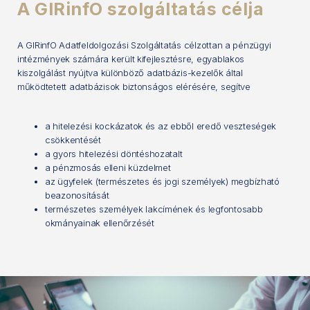
A GIRinfO szolgáltatás célja
A GIRinfO Adatfeldolgozási Szolgáltatás célzottan a pénzügyi
intézmények számára került kifejlesztésre, egyablakos
kiszolgálást nyújtva különböző adatbázis-kezelők által
működtetett adatbázisok biztonságos elérésére, segítve
a hitelezési kockázatok és az ebből eredő veszteségek
csökkentését
a gyors hitelezési döntéshozatalt
a pénzmosás elleni küzdelmet
az ügyfelek (természetes és jogi személyek) megbízható
beazonosítását
természetes személyek lakcímének és legfontosabb
okmányainak ellenőrzését