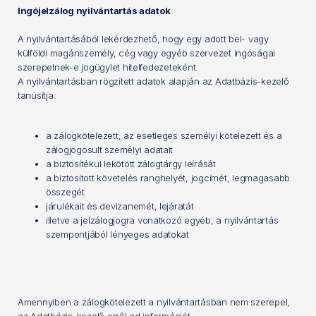
Ingójelzálog nyilvántartás adatok
A nyilvántartásából lekérdezhető, hogy egy adott bel- vagy
külföldi magánszemély, cég vagy egyéb szervezet ingóságai
szerepelnek-e jogügylet hitelfedezeteként.
A nyilvántartásban rögzített adatok alapján az Adatbázis-kezelő
tanúsítja:
a zálogkötelezett, az esetleges személyi kötelezett és a
zálogjogosult személyi adatait
a biztosítékul lekötött zálogtárgy leírását
a biztosított követelés ranghelyét, jogcímét, legmagasabb
összegét
járulékait és devizanemét, lejáratát
illetve a jelzálogjogra vonatkozó egyéb, a nyilvántartás
szempontjából lényeges adatokat
Amennyiben a zálogkötelezett a nyilvántartásban nem szerepel,
az Adatbázis-kezelő erről ad információt.