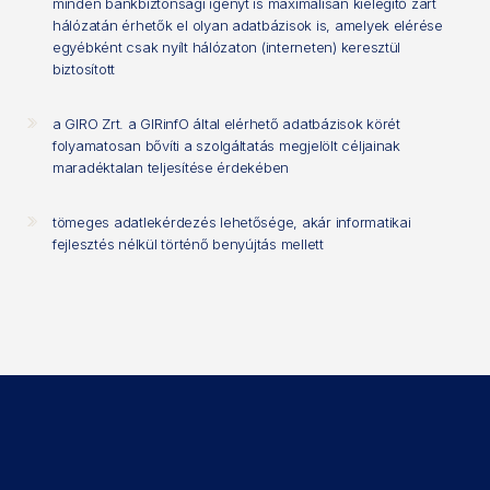
minden bankbiztonsági igényt is maximálisan kielégítő zárt
hálózatán érhetők el olyan adatbázisok is, amelyek elérése
egyébként csak nyílt hálózaton (interneten) keresztül
biztosított
a GIRO Zrt. a GIRinfO által elérhető adatbázisok körét
folyamatosan bővíti a szolgáltatás megjelölt céljainak
maradéktalan teljesítése érdekében
tömeges adatlekérdezés lehetősége, akár informatikai
fejlesztés nélkül történő benyújtás mellett